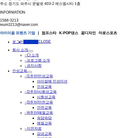
주소 경기도 파주시 문발로 403-2 에스엠시티 1층
INFORMATION
1588-3213
ieum3213@naver.com
아이이음 프랜즈 기업
| 점프스타 K-POP댄스 꿈디자인 마로스포츠
CLOSE
로그인
회원가입
회사 소개
- CI 소개
- 프로그램 소개
- 공지사항
인성교육
- [1주차]인성교육
아이잘해 인성미션
인성교육
- [2주차]사회성교육
사회성교육
- [3주차]안전교육
안전교육
- [4주차]예절교육
속담속담
예절교육
- 이전자료
감성교육