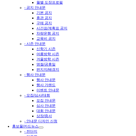
월별 도장프로필
- 공지 안내문
기본 공지
휴관 공지
구매 공지
시간표/계획표 공지
차량운행 공지
교육비 공지
- 시즌 안내문
신학기 시즌
여름방학 시즌
겨울방학 시즌
명절/공휴일
편지지/배경지
- 행사 안내문
행사 안내문
행사 가랜드
이벤트 안내문
- 모집/심사/대회
모집 안내문
심사 안내문
대회 안내문
상장/증서
- 안내문 디자인 신청
홍보물/카드뉴스
- 전단지