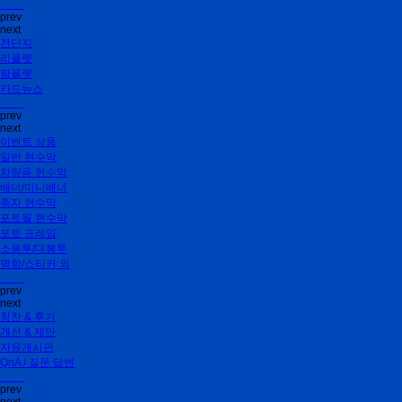
prev
next
전단지
리플렛
팜플렛
카드뉴스
prev
next
이벤트 상품
일반 현수막
차량용 현수막
배너/미니배너
족자 현수막
포토월 현수막
포토 프레임
소봉투/대봉투
명함/스티커 외
prev
next
칭찬 & 후기
개선 & 제안
자유게시판
QnA / 질문 답변
prev