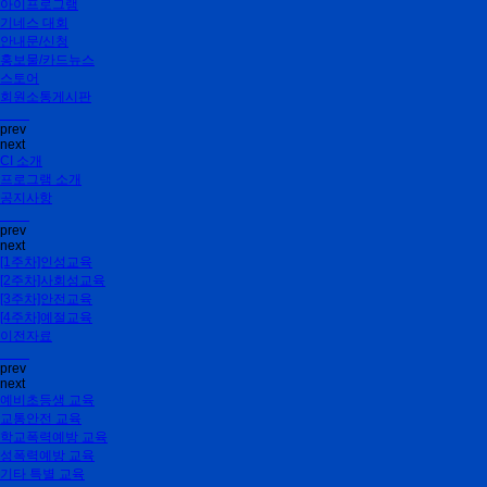
아이프로그램
기네스 대회
안내문/신청
홍보물/카드뉴스
스토어
회원소통게시판
prev
next
CI 소개
프로그램 소개
공지사항
prev
next
[1주차]인성교육
[2주차]사회성교육
[3주차]안전교육
[4주차]예절교육
이전자료
prev
next
예비초등생 교육
교통안전 교육
학교폭력예방 교육
성폭력예방 교육
기타 특별 교육