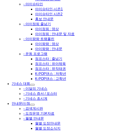
- 아이슈타인
아이슈타인-시즌1
아이슈타인 시즌2
홍보 안내문
- 아이점핑 줄넘기
아이점핑 : 영상
아이점핑 : 안내문 및 자료
- 아이팡팡 트램폴린
아이팡팡 : 영상
아이팡팡 : 안내문
- 운동 프로그램
점프스타 : 줄넘기
점프스타 : 유아체육
점프스타 : 뮤직태권
K-POP댄스 : 저학년
K-POP댄스 : 고학년
기네스 대회
- 이달의 기네스
- 기네스 증서 / 포스터
- 기네스 초시계
안내문/신청
- 검색게시판
- 도장운영 기본자료
- 월별 안내문
월별 도장안내문
월별 도장소식지