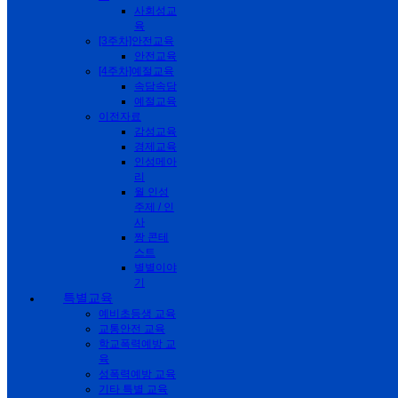
사회성교
육
[3주차]안전교육
안전교육
[4주차]예절교육
속담속담
예절교육
이전자료
감성교육
경제교육
인성메아
리
월 인성
주제 / 인
사
짱 콘테
스트
별별이야
기
특별교육
예비초등생 교육
교통안전 교육
학교폭력예방 교
육
성폭력예방 교육
기타 특별 교육