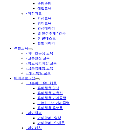
속담속담
예절교육
- 이전자료
감성교육
경제교육
인성메아리
월 인성주제 / 인사
짱 콘테스트
별별이야기
특별교육
- 예비초등생 교육
- 교통안전 교육
- 학교폭력예방 교육
- 성폭력예방 교육
- 기타 특별 교육
아이프로그램
- 크는아이 유아체육
유아체육 영상
유아체육 교육팁
유아체육 커리큘럼
크는 i - 1년 커리큘럼
유아체육 홍보물
- 아이달려
아이달려 : 영상
아이달려 : 안내문
- 아이캐치