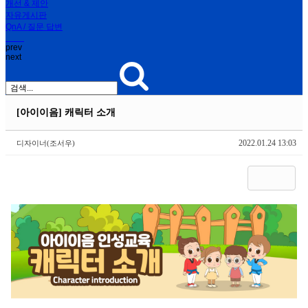
개선 & 제안
자유게시판
QnA / 질문 답변
prev
next
[아이이음] 캐릭터 소개
2022.01.24 13:03
디자이너(조서우)