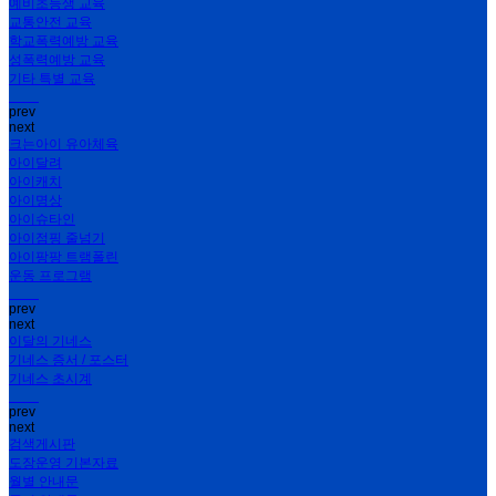
예비초등생 교육
교통안전 교육
학교폭력예방 교육
성폭력예방 교육
기타 특별 교육
prev
next
크는아이 유아체육
아이달려
아이캐치
아이명상
아이슈타인
아이점핑 줄넘기
아이팡팡 트램폴린
운동 프로그램
prev
next
이달의 기네스
기네스 증서 / 포스터
기네스 초시계
prev
next
검색게시판
도장운영 기본자료
월별 안내문