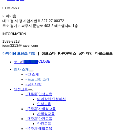
COMPANY
아이이음
대표 정 서 정 사업자번호 327-27-00372
주소 경기도 파주시 문발로 403-2 에스엠시티 1층
INFORMATION
1588-3213
ieum3213@naver.com
아이이음 프랜즈 기업
| 점프스타 K-POP댄스 꿈디자인 마로스포츠
CLOSE
로그인
회원가입
회사 소개
- CI 소개
- 프로그램 소개
- 공지사항
인성교육
- [1주차]인성교육
아이잘해 인성미션
인성교육
- [2주차]사회성교육
사회성교육
- [3주차]안전교육
안전교육
- [4주차]예절교육