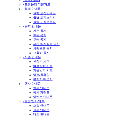
- 도장운영 기본자료
- 월별 안내문
월별 도장안내문
월별 도장소식지
월별 도장프로필
- 공지 안내문
기본 공지
휴관 공지
구매 공지
시간표/계획표 공지
차량운행 공지
교육비 공지
- 시즌 안내문
신학기 시즌
여름방학 시즌
겨울방학 시즌
명절/공휴일
편지지/배경지
- 행사 안내문
행사 안내문
행사 가랜드
이벤트 안내문
- 모집/심사/대회
모집 안내문
심사 안내문
대회 안내문