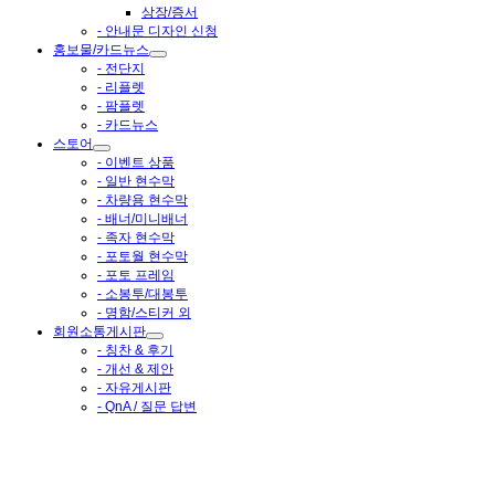
상장/증서
- 안내문 디자인 신청
홍보물/카드뉴스
- 전단지
- 리플렛
- 팜플렛
- 카드뉴스
스토어
- 이벤트 상품
- 일반 현수막
- 차량용 현수막
- 배너/미니배너
- 족자 현수막
- 포토월 현수막
- 포토 프레임
- 소봉투/대봉투
- 명함/스티커 외
회원소통게시판
- 칭찬 & 후기
- 개선 & 제안
- 자유게시판
- QnA / 질문 답변