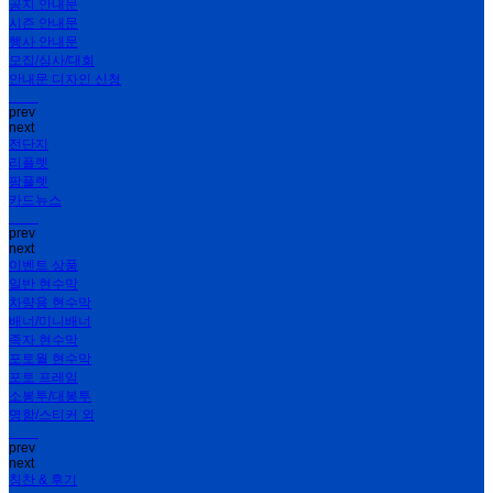
공지 안내문
시즌 안내문
행사 안내문
모집/심사/대회
안내문 디자인 신청
prev
next
전단지
리플렛
팜플렛
카드뉴스
prev
next
이벤트 상품
일반 현수막
차량용 현수막
배너/미니배너
족자 현수막
포토월 현수막
포토 프레임
소봉투/대봉투
명함/스티커 외
prev
next
칭찬 & 후기