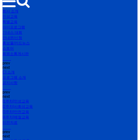
회사 소개
인성교육
특별교육
아이프로그램
기네스 대회
안내문/신청
홍보물/카드뉴스
스토어
회원소통게시판
prev
next
CI 소개
프로그램 소개
공지사항
prev
next
[1주차]인성교육
[2주차]사회성교육
[3주차]안전교육
[4주차]예절교육
이전자료
prev
next